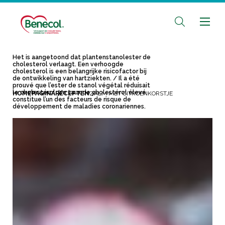
Het is aangetoond dat plantenstanolester de
cholesterol verlaagt. Een verhoogde
cholesterol is een belangrijke risicofactor bij
de ontwikkeling van hartziekten. / Il a été
prouvé que l’ester de stanol végétal réduisait
le cholestérol. Un taux de cholestérol élevé
HOMEPAGINA
RECEPTEN
ZALM MET CITROENKORSTJE
constitue l’un des facteurs de risque de
développement de maladies coronariennes.