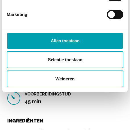
Marketing
Zalm met citroenkorstje
Alles toestaan
Een mix van citroen en zalm met een unieke
smaak
Selectie toestaan
4 PORTIES
Weigeren
VOORBEREIDINGSTIJD
45 min
INGREDIËNTEN