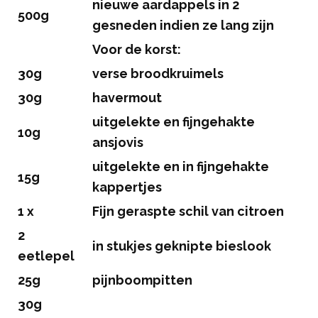
nieuwe aardappels in 2
500g
gesneden indien ze lang zijn
Voor de korst:
30g
verse broodkruimels
30g
havermout
uitgelekte en fijngehakte
10g
ansjovis
uitgelekte en in fijngehakte
15g
kappertjes
1 x
Fijn geraspte schil van citroen
2
in stukjes geknipte bieslook
eetlepel
25g
pijnboompitten
30g