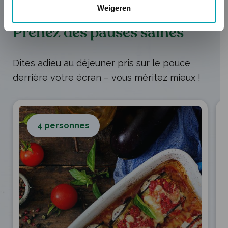
PROFITEZ AU MAXIMUM DE VOTRE
Weigeren
REPAS
Prenez des pauses saines
Dites adieu au déjeuner pris sur le pouce
derrière votre écran – vous méritez mieux !
4 personnes