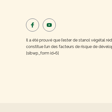
Il a été prouvé que l’ester de stanol végétal ré
constitue l’un des facteurs de risque de déve
[sibwp_form id=6]