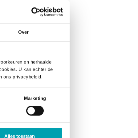
Over
par litre de
voorkeuren en herhaalde
 cookies. U kan echter de
lestérol total
n ons privacybeleid.
 cholestérol)
L et un faible
Marketing
 et HDL varient
ifiques en
Alles toestaan