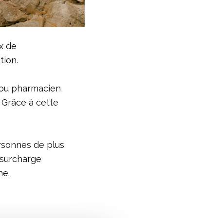
x de
tion.
r ou pharmacien,
 Grâce à cette
rsonnes de plus
 surcharge
ne.