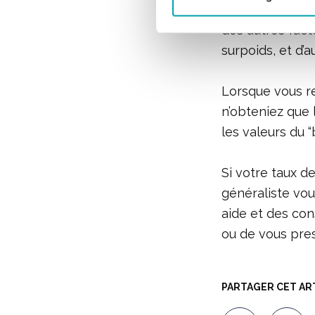
Votre médecin 
des autres fac
surpoids, et d’
Lorsque vous re
n’obteniez que 
les valeurs du “
Si votre taux d
généraliste vous
aide et des con
ou de vous pres
PARTAGER CET AR