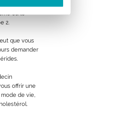
ons en fonction
sme ou le
e 2.
peut que vous
ujours demander
érides.
decin
vous offrir une
 mode de vie,
olestérol.