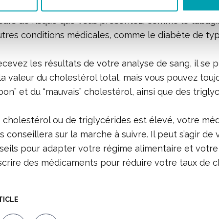
ou votre infirmière vous donnera des recommandati
teurs de risque que vous présentez, comme le tabagi
autres conditions médicales, comme le diabète de typ
cevez les résultats de votre analyse de sang, il se 
la valeur du cholestérol total, mais vous pouvez to
bon” et du “mauvais” cholestérol, ainsi que des triglyc
e cholestérol ou de triglycérides est élevé, votre mé
 conseillera sur la marche à suivre. Il peut s’agir de 
seils pour adapter votre régime alimentaire et votre
crire des médicaments pour réduire votre taux de ch
TICLE