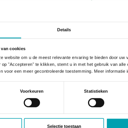
-ce qu’un taux de
térol sain ?
Details
holestérol est mesuré en unités appelées millimoles 
 van cookies
abrégées en mmol/l.
e website om u de meest relevante ervaring te bieden door uw 
op "Accepteren" te klikken, stemt u in met het gebruik van alle
dé aux adultes en bonne santé d’avoir un taux de cho
n voor een meer gecontroleerde toestemming. Meer informatie i
mol/L. Le cholestérol total comprend le LDL (mauvais
cholestérol). Le risque de maladie coronarienne est
t élevé si vous avez un taux élevé de cholestérol LD
Voorkeuren
Statistieken
érol HDL. Les niveaux individuels de cholestérol LDL
in sera en mesure de vous donner des conseils spéc
 propres résultats.
Selectie toestaan