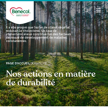
Il a été prouvé que l’ester de stanol végétal
réduisait le cholestérol. Un taux de
cholestérol élevé constitue l’un des facteurs
de risque de développement de maladies
coronariennes.
PAGE D’ACCUEIL
DURABILITÉ
Nos actions en matière
de durabilité