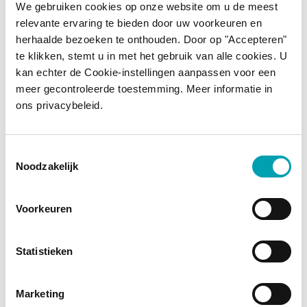
We gebruiken cookies op onze website om u de meest
relevante ervaring te bieden door uw voorkeuren en
herhaalde bezoeken te onthouden. Door op "Accepteren"
te klikken, stemt u in met het gebruik van alle cookies. U
kan echter de Cookie-instellingen aanpassen voor een
meer gecontroleerde toestemming. Meer informatie in
ons privacybeleid.
Toestemmingsselectie
Noodzakelijk
Tous les produits Benecol sont enrichis en
Voorkeuren
stanols végétaux
. Ces petites merveilles
réduisent le cholestérol et contribuent à
Statistieken
maintenir une alimentation saine. Vérifiez que
vos produits portent le signe ci-dessous afin
Marketing
de bénéficier d’avantages pour la santé