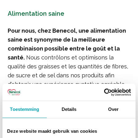
Alimentation saine
Pour nous, chez Benecol, une alimentation
saine est synonyme de la meilleure
combinaison possible entre le goût et la
santé.
Nous contrôlons et optimisons la
qualité des graisses et les quantités de fibres,
de sucre et de sel dans nos produits afin
d’obtenir une expérience gustative agréable.
Pour soutenir le développement des produits,
nous avons défini
un critère de santé
qui
Toestemming
Details
Over
guide notre travail de développement pour
toutes les catégories de produits.
Deze website maakt gebruik van cookies