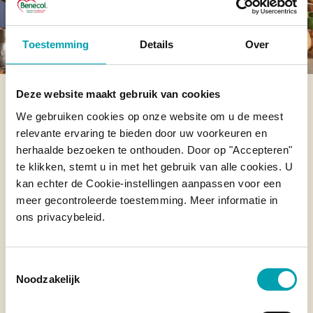
Toestemming
Details
Over
Deze website maakt gebruik van cookies
Een geschiedenis van
We gebruiken cookies op onze website om u de meest
gezondheid
relevante ervaring te bieden door uw voorkeuren en
herhaalde bezoeken te onthouden. Door op "Accepteren"
te klikken, stemt u in met het gebruik van alle cookies. U
Benecol® lanceerde in 1995 in Finland een
kan echter de Cookie-instellingen aanpassen voor een
meer gecontroleerde toestemming. Meer informatie in
reeks voedingsproducten, als onderdeel van
ons privacybeleid.
een groot publiek gezondheidsonderzoek om
de cholesterol van de bevolking te meten en
te doen dalen.
Toestemmingsselectie
Noodzakelijk
Het eerste product, een margarine, was zo