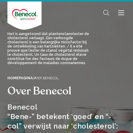
Het is aangetoond dat plantenstanolester de
cholesterol verlaagt. Een verhoogde
cholesterol is een belangrijke risicofactor bij
de ontwikkeling van hartziekten. / Il a été
prouvé que l’ester de stanol végétal réduisait
le cholestérol. Un taux de cholestérol élevé
constitue l’un des facteurs de risque de
développement de maladies coronariennes.
HOMEPAGINA
OVER BENECOL
Over Benecol
Benecol
“Bene-” betekent ‘goed’ en “-
col” verwijst naar ‘cholesterol’: