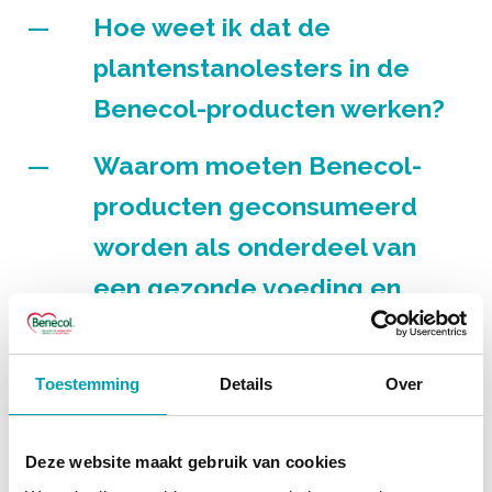
Hoe weet ik dat de
plantenstanolesters in de
Benecol-producten werken?
Waarom moeten Benecol-
producten geconsumeerd
worden als onderdeel van
een gezonde voeding en
levensstijl?
Hoeveel Benecol moet ik
Toestemming
Details
Over
eten om de juiste dagelijkse
hoeveelheid plantenstanolen
Deze website maakt gebruik van cookies