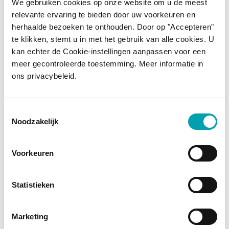
We gebruiken cookies op onze website om u de meest
binnen te krijgen?
relevante ervaring te bieden door uw voorkeuren en
herhaalde bezoeken te onthouden. Door op "Accepteren"
Zal mijn HDL of 'goede'
te klikken, stemt u in met het gebruik van alle cookies. U
cholesterolgehalte dalen
kan echter de Cookie-instellingen aanpassen voor een
meer gecontroleerde toestemming. Meer informatie in
door het eten van Benecol-
ons privacybeleid.
producten?
Toestemmingsselectie
Wat gebeurt er als ik meer
Noodzakelijk
eet dan de aanbevolen
dagelijkse hoeveelheid
Voorkeuren
plantenstanolen?
Statistieken
Wat gebeurt er als ik minder
Marketing
eet dan de aanbevolen