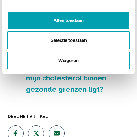
dagelijkse hoeveelheid
Benecol-producten?
Alles toestaan
Is het de moeite waard om
Selectie toestaan
Benecol-producten met
toegevoegde
Weigeren
plantenstanolen te eten als
mijn cholesterol binnen
gezonde grenzen ligt?
DEEL HET ARTIKEL