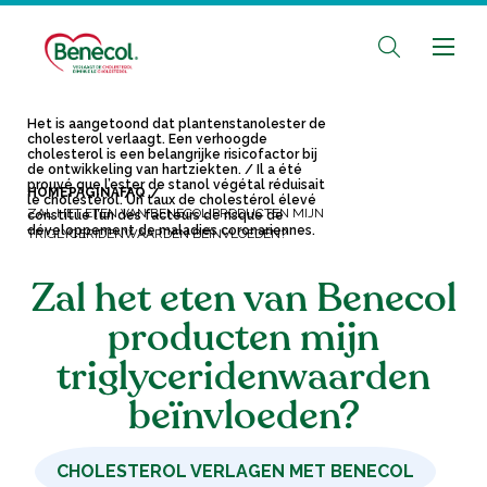
Het is aangetoond dat plantenstanolester de
cholesterol verlaagt. Een verhoogde
cholesterol is een belangrijke risicofactor bij
de ontwikkeling van hartziekten. / Il a été
prouvé que l’ester de stanol végétal réduisait
HOMEPAGINA
FAQ
le cholestérol. Un taux de cholestérol élevé
ZAL HET ETEN VAN BENECOL PRODUCTEN MIJN
constitue l’un des facteurs de risque de
développement de maladies coronariennes.
TRIGLYCERIDENWAARDEN BEÏNVLOEDEN?
Zal het eten van Benecol
producten mijn
triglyceridenwaarden
beïnvloeden?
CHOLESTEROL VERLAGEN MET BENECOL