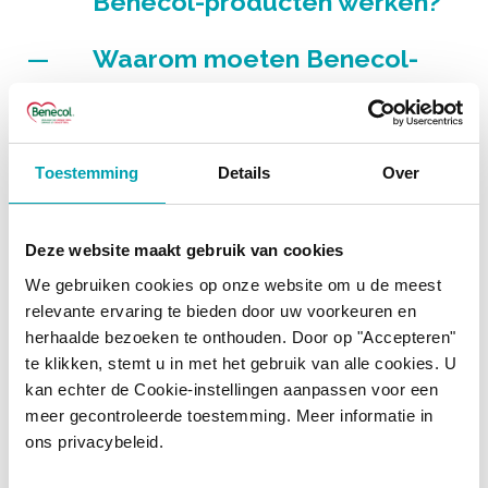
Benecol-producten werken?
Waarom moeten Benecol-
producten geconsumeerd
worden als onderdeel van
Toestemming
Details
Over
een gezonde voeding en
levensstijl?
Deze website maakt gebruik van cookies
Hoeveel Benecol moet ik
We gebruiken cookies op onze website om u de meest
relevante ervaring te bieden door uw voorkeuren en
eten om de juiste dagelijkse
herhaalde bezoeken te onthouden. Door op "Accepteren"
hoeveelheid plantenstanolen
te klikken, stemt u in met het gebruik van alle cookies. U
kan echter de Cookie-instellingen aanpassen voor een
binnen te krijgen?
meer gecontroleerde toestemming. Meer informatie in
ons privacybeleid.
Zal mijn HDL of 'goede'