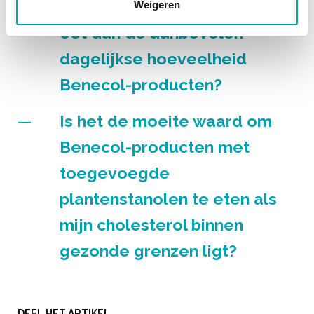
Wat gebeurt er als ik minder
Weigeren
eet dan de aanbevolen
dagelijkse hoeveelheid
Benecol-producten?
Is het de moeite waard om
Benecol-producten met
toegevoegde
plantenstanolen te eten als
mijn cholesterol binnen
gezonde grenzen ligt?
DEEL HET ARTIKEL