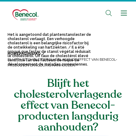
Het is aangetoond dat plantenstanolester de
cholesterol verlaagt. Een verhoogde
cholesterol is een belangrijke risicofactor bij
de ontwikkeling van hartziekten. / Il a été
prouvé que l’ester de stanol végétal réduisait
HOMEPAGINA
FAQ
le cholestérol. Un taux de cholestérol élevé
BLIJFT HET CHOLESTEROLVERLAGENDE EFFECT VAN BENECOL-
constitue l’un des facteurs de risque de
développement de maladies coronariennes.
PRODUCTEN LANGDURIG AANHOUDEN?
Blijft het
cholesterolverlagende
effect van Benecol-
producten langdurig
aanhouden?