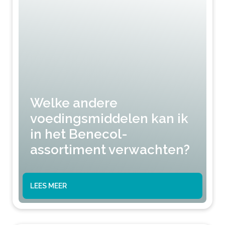
Welke andere
voedingsmiddelen kan ik
in het Benecol-
assortiment verwachten?
LEES MEER