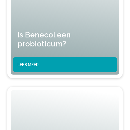
Is Benecol een
probioticum?
LEES MEER