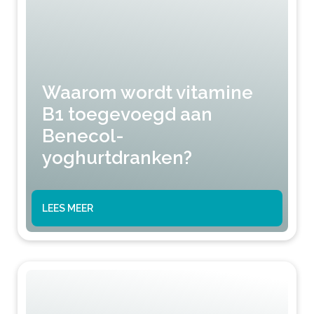
Waarom wordt vitamine
B1 toegevoegd aan
Benecol-
yoghurtdranken?
LEES MEER