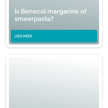
Is Benecol margarine of
smeerpasta?
LEES MEER