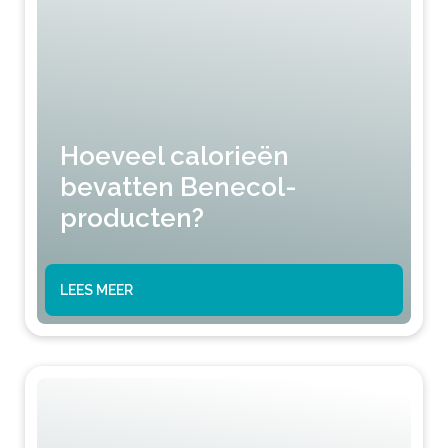
Hoeveel calorieën
bevatten Benecol-
producten?
LEES MEER