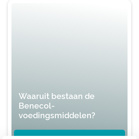
Waaruit bestaan de
Benecol-
voedingsmiddelen?
LEES MEER