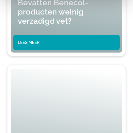
Bevatten Benecol-
producten weinig
verzadigd vet?
LEES MEER