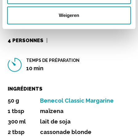
8 g de la dose quotidienne recommandée
Weigeren
de 1,5 à 3 g d’esters de stanols végétaux.
4 PERSONNES
TEMPS DE PRÉPARATION
10 min
INGRÉDIENTS
50 g
Benecol Classic Margarine
1 tbsp
maïzena
300 ml
lait de soja
2 tbsp
cassonade blonde