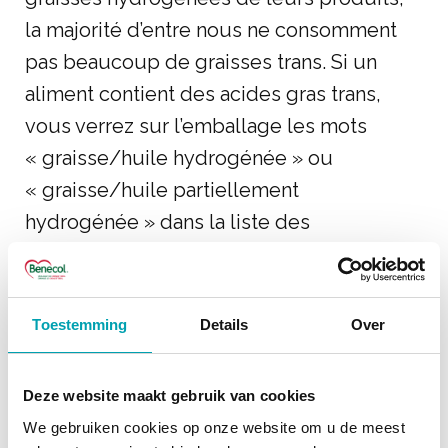
la majorité d’entre nous ne consomment
pas beaucoup de graisses trans. Si un
aliment contient des acides gras trans,
vous verrez sur l’emballage les mots
« graisse/huile hydrogénée » ou
« graisse/huile partiellement
hydrogénée » dans la liste des
ingrédients. Il est donc préférable d’éviter
ces aliments autant que possible.
Toestemming
Details
Over
Les aliments Benecol ne contiennent
aucune graisse ou huile hydrogénée et ils
Deze website maakt gebruik van cookies
sont donc théoriquement exempts de
We gebruiken cookies op onze website om u de meest
gras trans.