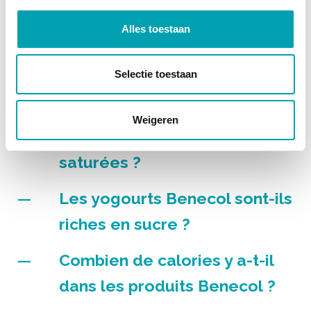
aliments Benecol ?
Alles toestaan
Les barres Benecol sont-
elles riches en fibres ?
Selectie toestaan
Les produits Benecol sont-ils
Weigeren
pauvres en graisses
saturées ?
Les yogourts Benecol sont-ils
riches en sucre ?
Combien de calories y a-t-il
dans les produits Benecol ?