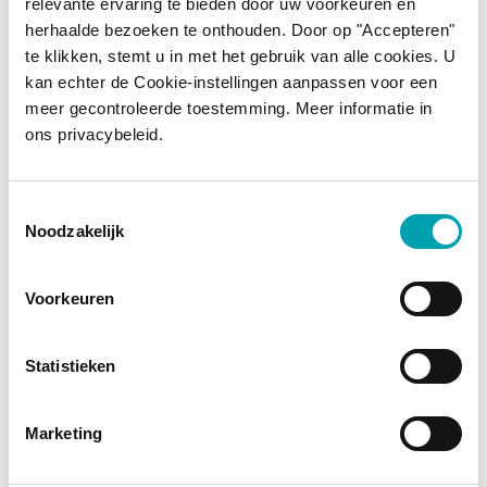
relevante ervaring te bieden door uw voorkeuren en
herhaalde bezoeken te onthouden. Door op "Accepteren"
te klikken, stemt u in met het gebruik van alle cookies. U
kan echter de Cookie-instellingen aanpassen voor een
BENECOL INGRÉDIENTS
meer gecontroleerde toestemming. Meer informatie in
Benecol est-il une margarine
ons privacybeleid.
ou une pâte à tartiner ?
Toestemmingsselectie
Benecol est-il un
Noodzakelijk
probiotique ?
Voorkeuren
Pourquoi la vitamine B1 est-
elle ajoutée aux boissons au
Statistieken
yaourt Benecol ?
Marketing
De quoi sont faits les