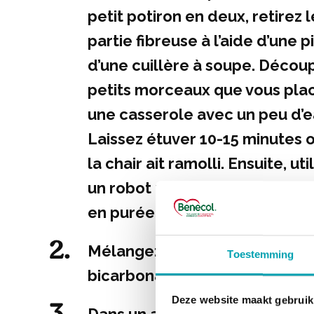
petit potiron en deux, retirez l
partie fibreuse à l’aide d’une 
d’une cuillère à soupe. Découp
petits morceaux que vous pla
une casserole avec un peu d’e
Laissez étuver 10-15 minutes o
la chair ait ramolli. Ensuite, ut
un robot ménager ou un mixeur
en purée.
Mélangez la farine, la levure c
Toestemming
bicarbonate de sodium et le se
Deze website maakt gebruik