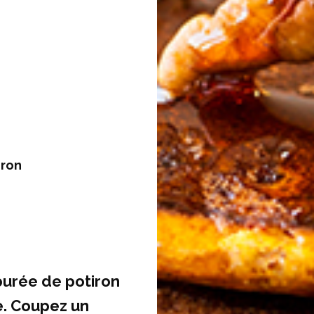
iron
urée de potiron
te. Coupez un