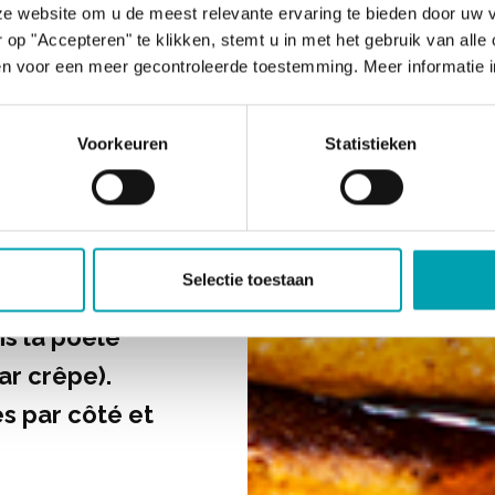
 lait, la purée
e website om u de meest relevante ervaring te bieden door uw 
ble et l’huile de
op "Accepteren" te klikken, stemt u in met het gebruik van alle
n voor een meer gecontroleerde toestemming. Meer informatie i
ients secs.
Voorkeuren
Statistieken
auffante ou une
rée sur feu
Selectie toestaan
s la poêle
ar crêpe).
s par côté et