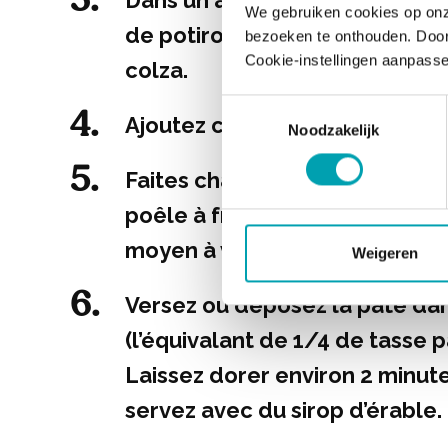
Dans un autre plat, mélangez le
We gebruiken cookies op onz
de potiron, l’œuf, le sirop d’éra
bezoeken te onthouden. Door 
Cookie-instellingen aanpasse
colza.
Toestemmingsselectie
Ajoutez ce mélange aux ingréd
Noodzakelijk
Faites chauffer une plaque ch
poêle à frire légèrement beur
moyen à vif.
Weigeren
Versez ou déposez la pâte dan
(l’équivalant de 1/4 de tasse p
Laissez dorer environ 2 minute
servez avec du sirop d’érable.