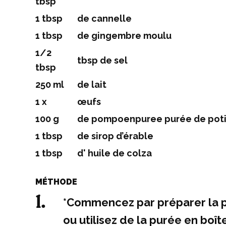
tbsp
1 tbsp
de cannelle
1 tbsp
de gingembre moulu
1/2
tbsp de sel
tbsp
250 ml
de lait
1 x
œufs
100 g
de pompoenpuree purée de pot
1 tbsp
de sirop d’érable
1 tbsp
d' huile de colza
MÉTHODE
*Commencez par préparer la p
ou utilisez de la purée en boî