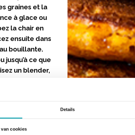
es graines et la
pince à glace ou
ez la chair en
cez ensuite dans
au bouillante.
u jusqu’à ce que
ilisez un blender,
 pour la réduire
himique, le
Details
l dans un bol.
 van cookies