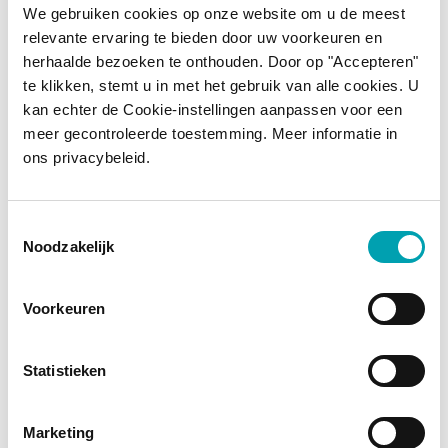
Combien de yaourts ou de
We gebruiken cookies op onze website om u de meest
relevante ervaring te bieden door uw voorkeuren en
boissons au soja Benecol
herhaalde bezoeken te onthouden. Door op "Accepteren"
dois-je boire chaque jour si je
te klikken, stemt u in met het gebruik van alle cookies. U
kan echter de Cookie-instellingen aanpassen voor een
veux réduire mon taux de
meer gecontroleerde toestemming. Meer informatie in
cholestérol ?
ons privacybeleid.
Pourquoi les produits
Toestemmingsselectie
Benecol sont-ils si chers ?
Noodzakelijk
Est-ce que Benecol
Voorkeuren
fonctionne ?
Statistieken
L’ester de stanol végétal
contenu dans les produits
Marketing