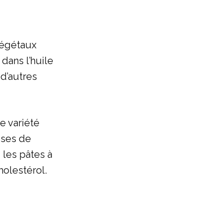
végétaux
dans l’huile
d’autres
e variété
uses de
 les pâtes à
holestérol.