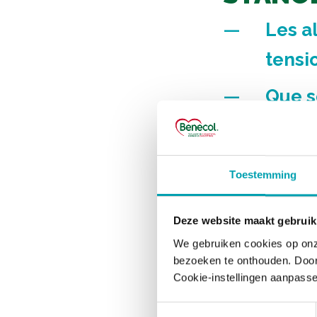
Les a
tensio
Que s
Comme
Ne pu
Toestemming
végét
Deze website maakt gebruik
Les s
We gebruiken cookies op onz
bezoeken te onthouden. Door 
l’org
Cookie-instellingen aanpasse
L’este
Toestemmingsselectie