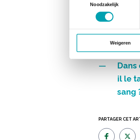
Noodzakelijk
vitam
Exist
végét
Weigeren
chole
Dans 
il le 
sang 
PARTAGER CET AR