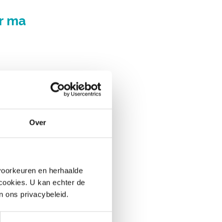
r ma
aux ?
tanols
Over
enne ?
ar
voorkeuren en herhaalde
 cookies. U kan echter de
n ons privacybeleid.
sorption des