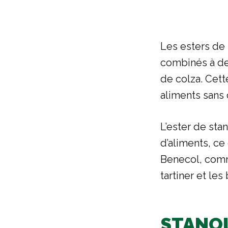
Les esters de
combinés à de 
de colza. Cett
aliments sans
L’ester de sta
d’aliments, c
Benecol, comme
tartiner et les
STANO