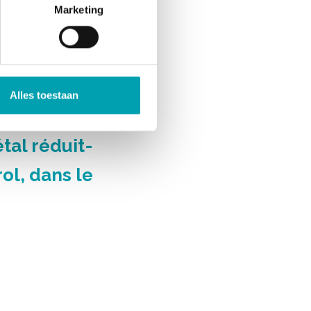
Marketing
ols
 taux de
Alles toestaan
tal réduit-
rol, dans le