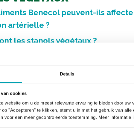
liments Benecol peuvent-ils affecte
n artérielle ?
ont les stanols végétaux ?
nt fonctionnent les stanols végét
is-je pas obtenir suffisamment de s
Details
aux dans mon alimentation quotidi
 van cookies
tanols végétaux sont-ils absorbés p
e website om u de meest relevante ervaring te bieden door uw 
op "Accepteren" te klikken, stemt u in met het gebruik van alle
anisme ?
n voor een meer gecontroleerde toestemming. Meer informatie i
r de stanol végétal affecte-t-il l’ab