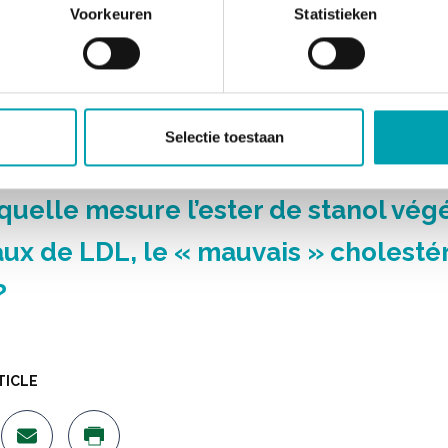
Voorkeuren
Statistieken
ines liposolubles ?
e-t-il une quantité minimale de stan
aux à consommer pour réduire mon
Selectie toestaan
stérol ?
quelle mesure l’ester de stanol végé
taux de LDL, le « mauvais » cholesté
?
TICLE