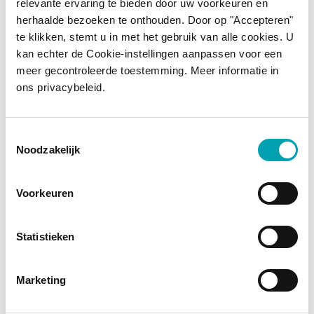
AVEC DES MÉDICAMENTS
relevante ervaring te bieden door uw voorkeuren en
herhaalde bezoeken te onthouden. Door op "Accepteren"
Puis-je utiliser les produits
te klikken, stemt u in met het gebruik van alle cookies. U
kan echter de Cookie-instellingen aanpassen voor een
Benecol sans la
meer gecontroleerde toestemming. Meer informatie in
recommandation d’un
ons privacybeleid.
médecin ?
Toestemmingsselectie
Puis-je consommer des
Noodzakelijk
aliments Benecol si je prends
Voorkeuren
des médicaments pour
réduire le taux de
Statistieken
cholestérol ?
Marketing
Puis-je arrêter de prendre
mes statines et prendre du