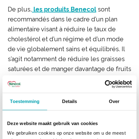
De plus,
les produits Benecol
sont
recommandés dans le cadre d’un plan
alimentaire visant à réduire le taux de
cholestérol et d’un régime et d’un mode
de vie globalement sains et équilibrés. Il
s’agit notamment de réduire les graisses
saturées et de manger davantage de fruits
et de légumes (au moins 5 par jour), de
noix et de céréales complètes riches en
fibres (avoine et orge), par exemple.
Toestemming
Details
Over
Deze website maakt gebruik van cookies
UTILISATION DE BENECOL
We gebruiken cookies op onze website om u de meest