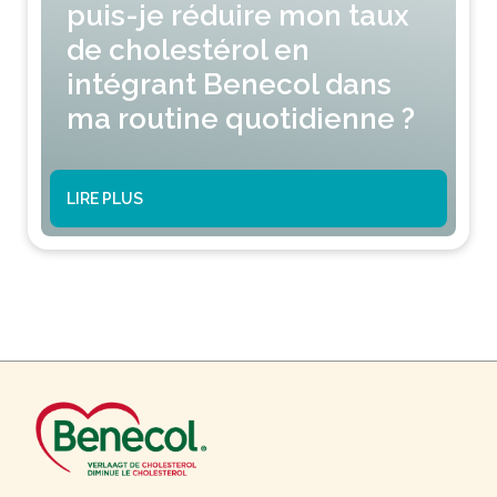
puis-je réduire mon taux
de cholestérol en
intégrant Benecol dans
ma routine quotidienne ?
LIRE PLUS