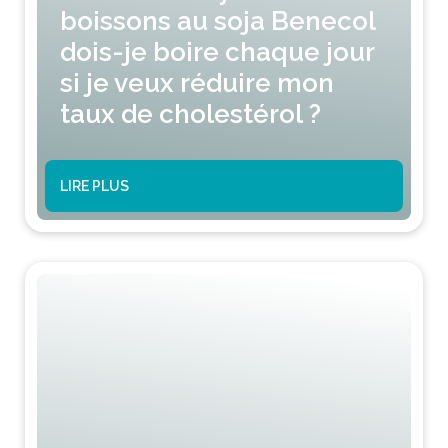
boissons au soja Benecol
dois-je boire chaque jour
si je veux réduire mon
taux de cholestérol ?
LIRE PLUS