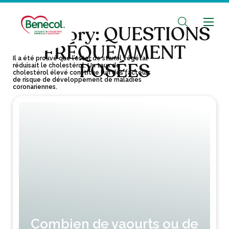
Category:
QUESTIONS
FRÉQUEMMENT
Il a été prouvé que l’ester de stanol végétal
POSÉES
réduisait le cholestérol. Un taux de
cholestérol élevé constitue l’un des facteurs
de risque de développement de maladies
coronariennes.
Combien de yaourts ou de